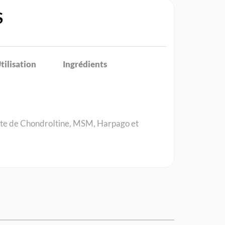
S
tilisation
Ingrédients
fate de ChondroItine, MSM, Harpago et