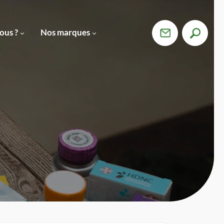
ous ?
Nos marques
Devenir
Revendeur ›