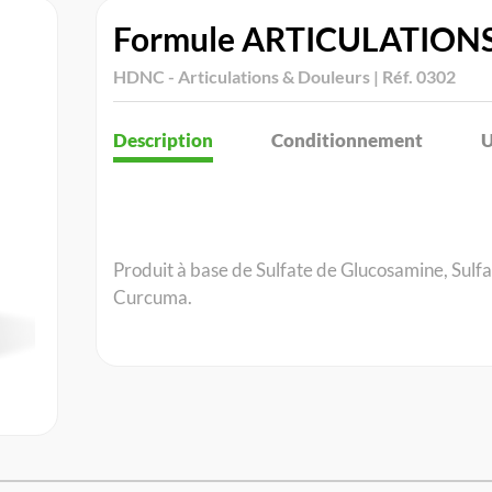
Formule ARTICULATION
HDNC - Articulations & Douleurs | Réf. 0302
Description
Conditionnement
U
Produit à base de Sulfate de Glucosamine, Sul
Curcuma.