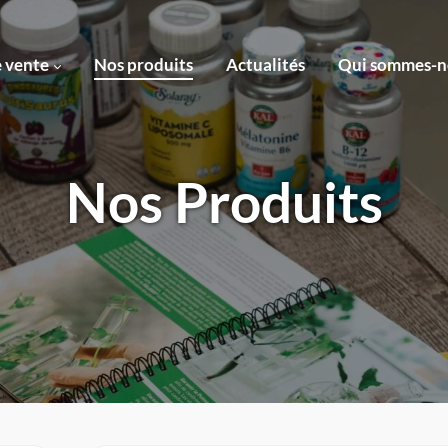
e vente
Nos produits
Actualités
Qui sommes-n
Nos Produits
Revendeurs
en ligne ›