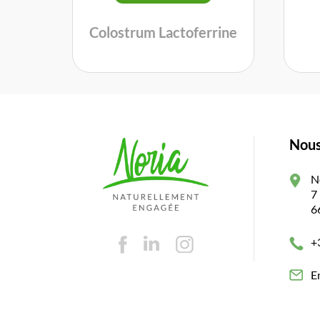
Colostrum Lactoferrine
Nous
N
7
6
+
E