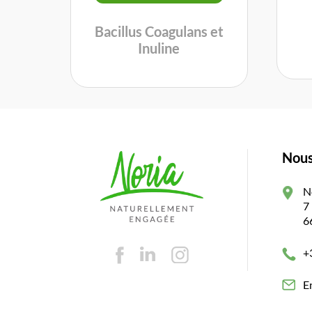
Bacillus Coagulans et
Inuline
Nous
N
7
6
+
E