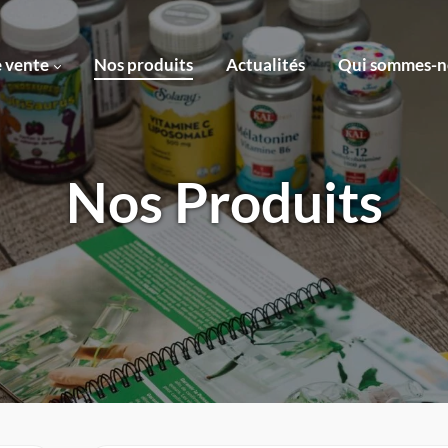
e vente
Nos produits
Actualités
Qui sommes-n
Nos Produits
Revendeurs
en ligne ›