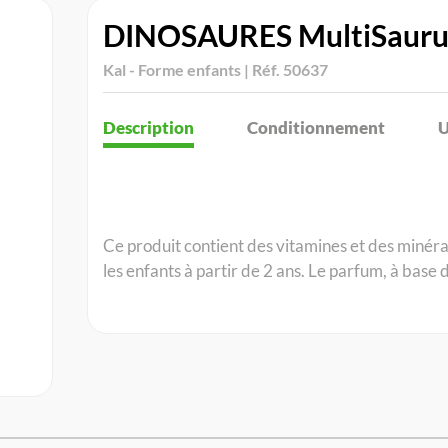
DINOSAURES MultiSaur
Kal - Forme enfants | Réf. 50637
Description
Conditionnement
U
Ce produit contient des vitamines et des minéra
les enfants à partir de 2 ans. Le parfum, à base 