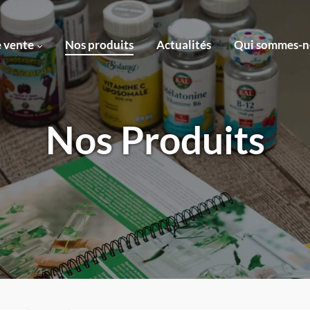
e vente
Nos produits
Actualités
Qui sommes-n
Nos Produits
Revendeurs
en ligne ›