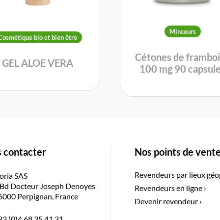
Minceurs
Cosmétique bio et bien être
Cétones de frambo
GEL ALOE VERA
100 mg 90 capsul
 contacter
Nos points de vent
Revendeurs par lieux géo
oria SAS
 Bd Docteur Joseph Denoyes
Revendeurs en ligne ›
6000 Perpignan, France
Devenir revendeur ›
33 (0)4 68 35 41 31