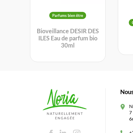
Parfums bien être
Bioveillance DESIR DES
ILES Eau de parfum bio
30ml
Nous
N
7
6
+