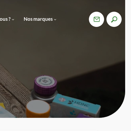
ous ?
Nos marques
Devenir
Revendeur ›