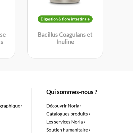
Digestion & flore intestinale
ise
Bacillus Coagulans et
es
Inuline
e
Qui sommes-nous ?
graphique ›
Découvrir Noria ›
Catalogues produits ›
Les services Noria ›
Soutien humanitaire ›